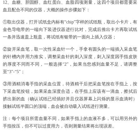
12、血糖、胆固醇、血红蛋白、血脂四项测量，这四个项目都需要采
血且配合不同的仪器，大概的操作步骤如下：
①取出仪器，打开试纸盒内标有“chip”字样的试纸瓶，取出小卡片，有
金色导电带的一端向下装进仪器进行比对，完成后推出卡片再取试纸
一条并迅速盖上瓶盖，将试纸有银带的一面向上插入仪器；
②旋开采血笔，取一次性采血针一个，手拿有圆头的一端插入采血笔
的针槽内并用力推实，调整采血针的刺入深度，刺入深度因手指皮肤
的厚度不同而不同，一般选择“2”，如果当您感到血量不足，请调整
至“3”-“5”；
③用酒精消毒手指的采血位置，待酒精干后把采血笔按在手指上，按
下采血笔按钮，如果采血深度合适，在手指上应该有一滴血，擦拭后
挤出新的血（确认试纸已经插好并且仪器屏幕上闪烁的显示血滴时）
接触试纸半圆口的顶端，血会被自动吸入试纸进行测量。
注：每个项目所需血量不同，如果手指上的血液不多，可以用另外的
手指按压，但不可以过度用力，否则测量结果将出现误差。