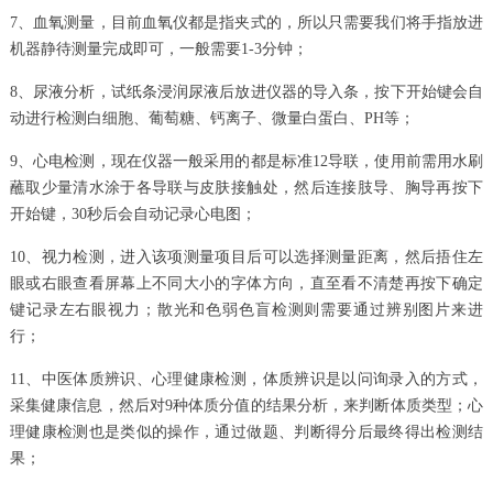
7、血氧测量，目前血氧仪都是指夹式的，所以只需要我们将手指放进
机器静待测量完成即可，一般需要1-3分钟；
8、尿液分析，试纸条浸润尿液后放进仪器的导入条，按下开始键会自
动进行检测白细胞、葡萄糖、钙离子、微量白蛋白、PH等；
9、心电检测，现在仪器一般采用的都是标准12导联，使用前需用水刷
蘸取少量清水涂于各导联与皮肤接触处，然后连接肢导、胸导再按下
开始键，30秒后会自动记录心电图；
10、视力检测，进入该项测量项目后可以选择测量距离，然后捂住左
眼或右眼查看屏幕上不同大小的字体方向，直至看不清楚再按下确定
键记录左右眼视力；散光和色弱色盲检测则需要通过辨别图片来进
行；
11、中医体质辨识、心理健康检测，体质辨识是以问询录入的方式，
采集健康信息，然后对9种体质分值的结果分析，来判断体质类型；心
理健康检测也是类似的操作，通过做题、判断得分后最终得出检测结
果；