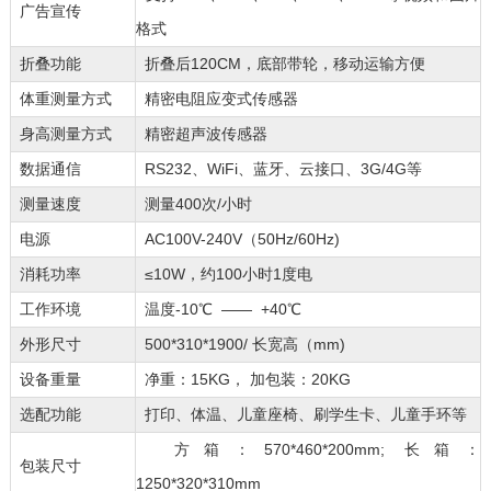
广告宣传
格式
折叠功能
折叠后120CM，底部带轮，移动运输方便
体重测量方式
精密电阻应变式传感器
身高测量方式
精密超声波传感器
数据通信
RS232、WiFi、蓝牙、云接口、3G/4G等
测量速度
测量400次/小时
电源
AC100V-240V（50Hz/60Hz)
消耗功率
≤10W，约100小时1度电
工作环境
温度-10℃ —— +40℃
外形尺寸
500*310*1900/ 长宽高（mm)
设备重量
净重：15KG， 加包装：20KG
选配功能
打印、体温、儿童座椅、刷学生卡、儿童手环等
方箱：570*460*200mm; 长箱：
包装尺寸
1250*320*310mm