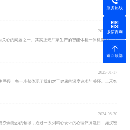
服务热线
2025-02-28
微信咨询
为关心的问题之一。其实正规厂家生产的智能体检一体机都经过了
返回顶部
2025-01-17
测手段，每一步都体现了我们对于健康的深度追求与关怀。上禾智
2024-08-30
复杂而微妙的领域，通过一系列精心设计的心理评测题目，如汉密