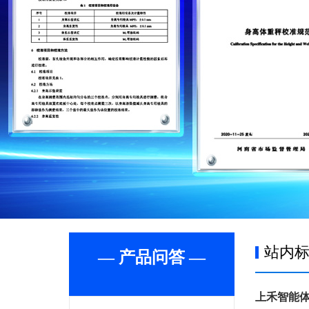
站内
— 产品问答 —
上禾智能