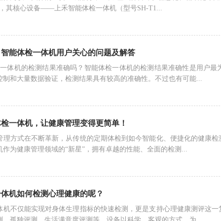
，其核心设备——上禾智能体检一体机（型号SH-T1...
：智能体检一体机用户关心的问题及解答
检一体机的检测结果准确吗？智能体检一体机的检测结果准确性是用户最
控制和大量数据验证，检测结果具有较高的准确性。不过也有可能...
体检一体机，让健康管理变得更简单！
管理方式在不断革新，从传统的定期体检到如今智能化、便捷化的健康检
​作为健康管理领域的“新星”，拥有卓越的性能、全面的检测...
一体机如何检测心理健康的呢？
体机不仅能实现对身体生理指标的快速检测，更是支持心理健康测评这一
测、孤独评测、生活满意度评测等，设备以科学、客观的方式，为...